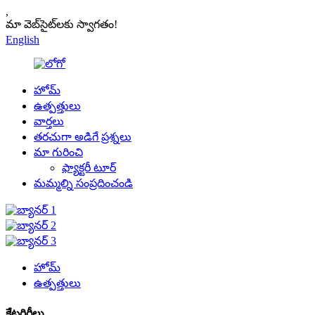
,
మా వెబ్‌సైట్‌లకు స్వాగతం!
English
హోమ్
ఉత్పత్తులు
వార్తలు
తరచుగా అడిగే ప్రశ్నలు
మా గురించి
ఫ్యాక్టరీ టూర్
మమ్మల్ని సంప్రదించండి
హోమ్
ఉత్పత్తులు
కేటగిరీలు