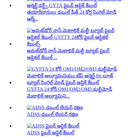
తయారీదారులు డబుల్ షీత్ 24 కోర్ల సింగిల్ మోడ్
ఆర్మ్...
అవుట్‌డోర్ నాన్-మెటాలిక్ మల్టీ ట్యూబ్ ఫైబర్
ఆప్టికల్ కేబుల్ ...
GYFTA 24 కోర్ OM1/OM2/OM3 మల్టీమోడ్
మెటాలిక్ అల్యూమిని...
ADSS-డబుల్ లేయర్ రక్షణ
ADSS ఫైబర్ ఆప్టిక్ కేబుల్