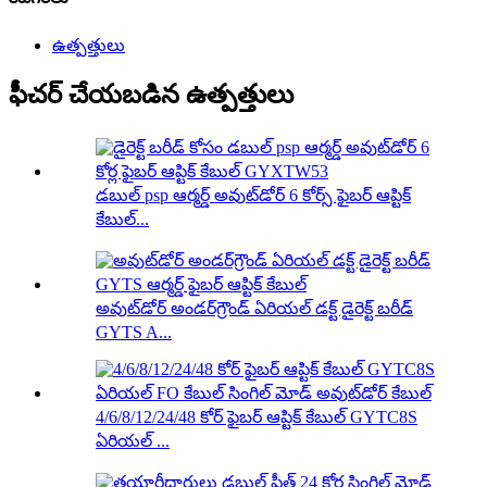
ఉత్పత్తులు
ఫీచర్ చేయబడిన ఉత్పత్తులు
డబుల్ psp ఆర్మర్డ్ అవుట్‌డోర్ 6 కోర్స్ ఫైబర్ ఆప్టిక్
కేబుల్...
అవుట్‌డోర్ అండర్‌గ్రౌండ్ ఏరియల్ డక్ట్ డైరెక్ట్ బరీడ్
GYTS A...
4/6/8/12/24/48 కోర్ ఫైబర్ ఆప్టిక్ కేబుల్ GYTC8S
ఏరియల్ ...